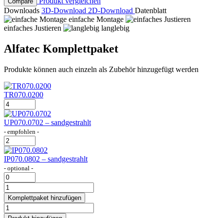
Produkt vergleichen
Compare
Downloads
3D-Download
2D-Download
Datenblatt
einfache Montage
einfaches Justieren
langlebig
Alfatec Komplettpaket
Produkte können auch einzeln als Zubehör hinzugefügt werden
TR070.0200
TR070.0200
Menge
UP070.0702 – sandgestrahlt
- empfohlen -
UP070.0702
Menge
IP070.0802 – sandgestrahlt
- optional -
IP070.0802
Menge
TR070.0200
Komplettpaket
Komplettpaket hinzufügen
Menge
TR070.0200
Menge