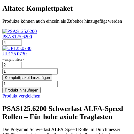
Alfatec Komplettpaket
Produkte können auch einzeln als Zubehör hinzugefügt werden
PSAS125.6200
PSAS125.6200
Menge
UP125.0730
- empfohlen -
UP125.0730
Menge
PSAS125.6200
Komplettpaket
Komplettpaket hinzufügen
Menge
PSAS125.6200
Menge
Produkt hinzufügen
Produkt vergleichen
PSAS125.6200 Schwerlast ALFA-Speed
Rollen – Für hohe axiale Traglasten
Die Polyamid Schwerlast ALFA-Speed Rolle im Durchmesser