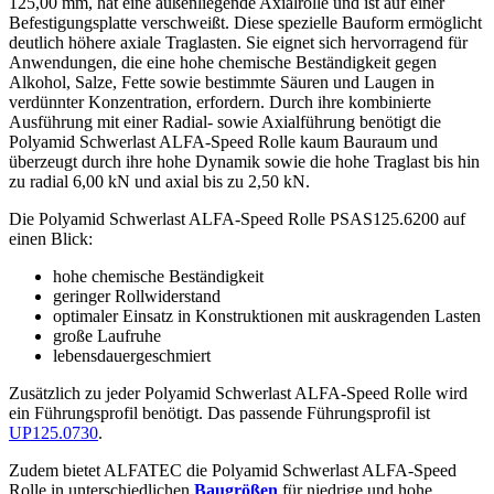
125,00 mm, hat eine außenliegende Axialrolle und ist auf einer
Befestigungsplatte verschweißt. Diese spezielle Bauform ermöglicht
deutlich höhere axiale Traglasten. Sie eignet sich hervorragend für
Anwendungen, die eine hohe chemische Beständigkeit gegen
Alkohol, Salze, Fette sowie bestimmte Säuren und Laugen in
verdünnter Konzentration, erfordern. Durch ihre kombinierte
Ausführung mit einer Radial- sowie Axialführung benötigt die
Polyamid Schwerlast ALFA-Speed Rolle kaum Bauraum und
überzeugt durch ihre hohe Dynamik sowie die hohe Traglast bis hin
zu radial 6,00 kN und axial bis zu 2,50 kN.
Die Polyamid Schwerlast ALFA-Speed Rolle PSAS125.6200 auf
einen Blick:
hohe chemische Beständigkeit
geringer Rollwiderstand
optimaler Einsatz in Konstruktionen mit auskragenden Lasten
große Laufruhe
lebensdauergeschmiert
Zusätzlich zu jeder Polyamid Schwerlast ALFA-Speed Rolle wird
ein Führungsprofil benötigt. Das passende Führungsprofil ist
UP125.0730
.
Zudem bietet ALFATEC die Polyamid Schwerlast ALFA-Speed
Rolle in unterschiedlichen
Baugrößen
für niedrige und hohe